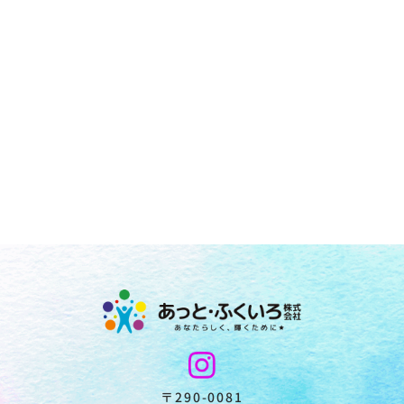
〒290-0081